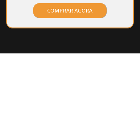
COMPRAR AGORA
Divirta-se – ÁGUIA
PLAY
Planos IPTV por menos de
R$ 1,00
por dia
–
ASSINE JÁ!!!