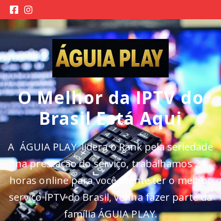
O Melhor da IPTV do
Brasil Está Aqui
A ÁGUIA PLAY lidera o Rank pela seriedade
na prestação do serviço, trabalhamos 24
horas online para você cliente ter o melhor
serviço IPTV do Brasil, venha fazer parte da
família ÁGUIA PLAY.